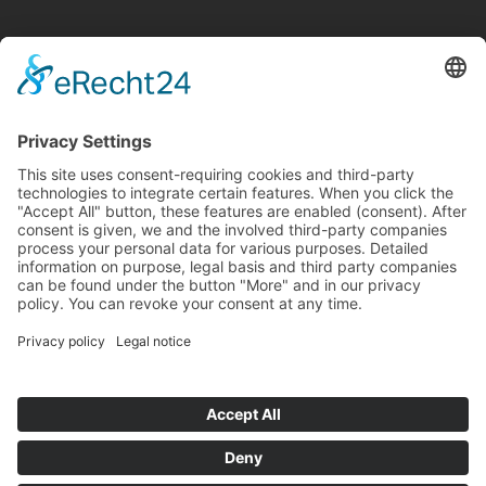
Zor zamanlarınızda yanınızda olmak için cenaze, cenaze töreni ve
uğurlama sırasında size hassasiyetle ve güvenilir bir şekilde eşlik
ediyoruz.
Hizmetlerimiz
24 Stunden Hizmet
Danışmanlık
Yıkama ve Hazırlık
Uluslararası Nakliye
Kültürel Hassasiyet
Wichtige Links
Künye
Veri koruması
İletişim
E-Mail: info@fatihbestattung.com