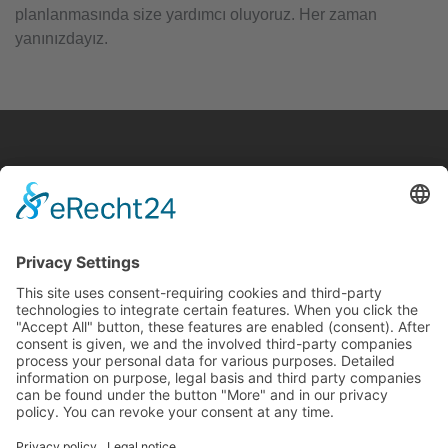
planlanmasında size yardımcı oluyoruz. Her zaman
yanınızdayız.
Zor zamanlarınızda yanınızda olmak için cenaze, cenaze töreni ve
uğurlama sırasında size hassasiyetle ve güvenilir bir şekilde eşlik
ediyoruz.
Hizmetlerimiz
24 Stunden Hizmet
Danışmanlık
Yıkama ve Hazırlık
Uluslararası Nakliye
Kültürel Hassasiyet
Wichtige Links