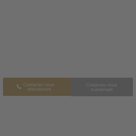
OBSÈQUES ISLAMIQUES
Votre partenaire de confiance en ces
moments difficiles
Disponible 24h/24 – Conseils empathiques, respect des
traditions et des croyances religieuses pour un adieu digne.
Contactez-nous
Contactez-nous
directement
maintenant